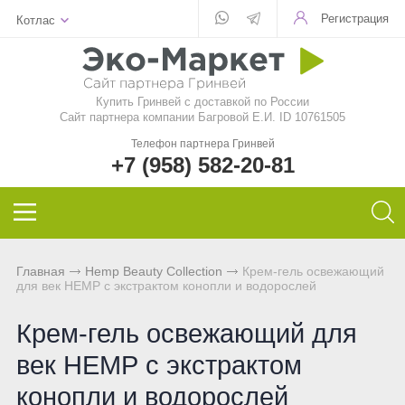
Регистрация
Котлас
Для стекла
Для стирки
Шампунь
Шампуни
БАД
Функциональные чаи
Aquamagic
Купить Гринвей c доставкой по России
Для посуды
Чистящие средства
Кондиционер для волос
Кондиционер для волос
Природный сорбент
Ежедневные чаи
Aquamatic
Сайт партнера компании Багровой Е.И. ID 10761505
Телефон партнера Гринвей
Авто
Швабры
Натуральное мыло
Натуральное мыло
Восстанавливающий гель
Функциональные напитки
Biotrim
+7 (958) 582-20-81
Инволвер
Текстиль
Минеральная косметика
Зубная паста и порошок
Фульвовые кислоты
Чай дыхательный
Sharme
Универсальные салфетки
Для посудомоечной машины
Уходовая косметика
Дезодоранты для тела
Функциональные чаи
Очищающий чай
Sharme-essential
Главная
Hemp Beauty Collection
Крем-гель освежающий
для век НЕМР с экстрактом конопли и водорослей
Для чистки зубов
Декоративная косметика
Спонжи для зубов
Функциональные напитки
Женский чай
Welllab
Крем-гель освежающий для
Для очков
Маски и бустер
Средства женской гигиены
Функциональное питание
Мужской чай
Hemp
век НЕМР с экстрактом
Для детей
Эфирные масла
Функциональные леденцы
Чай для похудения
Foet
конопли и водорослей