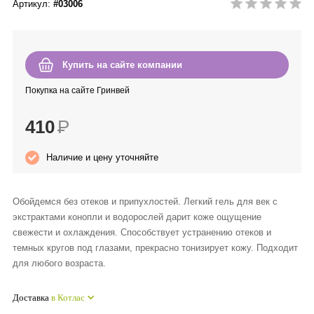
Артикул:
#03006
Anny Rey
Intilia
Купить на сайте компании
Happy Dew
Покупка на сайте Гринвей
410
Р
Enjoy Care
Наличие и цену уточняйте
Green Minds
Обойдемся без отеков и припухлостей. Легкий гель для век с
экстрактами конопли и водорослей дарит коже ощущение
свежести и охлаждения. Способствует устранению отеков и
темных кругов под глазами, прекрасно тонизирует кожу. Подходит
для любого возраста.
Доставка
в Котлас