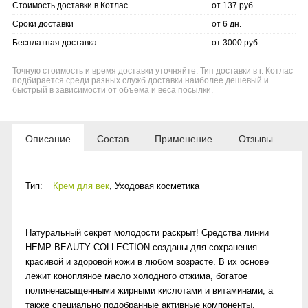
Стоимость доставки в Котлас
от 137 руб.
Сроки доставки
от 6 дн.
Бесплатная доставка
от 3000 руб.
Точную стоимость и время доставки уточняйте. Тип доставки в г. Котлас
подбирается среди разных служб доставки наиболее дешевый и
быстрый в зависимости от объема и веса посылки.
Описание
Состав
Применение
Отзывы
Тип:
Крем для век
,
Уходовая косметика
Натуральный секрет молодости раскрыт! Средства линии
HEMP BEAUTY COLLECTION созданы для сохранения
красивой и здоровой кожи в любом возрасте. В их основе
лежит конопляное масло холодного отжима, богатое
полиненасыщенными жирными кислотами и витаминами, а
также специально подобранные активные компоненты.