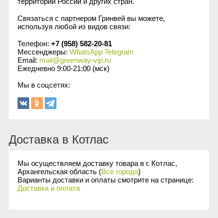
территории России и других стран.
Сыворотки
Спрей для носа / полости рта
Чай в пакетиках
Teavitall
Связаться с партнером Гринвей вы можете,
используя любой из видов связи:
Текстиль
Эфирные масла
Nice Code
Телефон:
+7 (958) 582-20-81
Мессенджеры:
WhatsApp
Telegram
Email:
mail@greenway-vip.ru
Детская косметика
Ecopam
Ежедневно 9:00-21:00 (мск)
Мы в соцсетях:
Солнцезащитный крем
Balancer
Духи
Igen
Revitall
Доставка в Котлас
Green Fiber
Мы осуществляем доставку товара в г. Котлас,
Архангельская область (
Все города
)
Варианты доставки и оплаты смотрите на странице:
Healthberry
Доставка и оплата
Totty