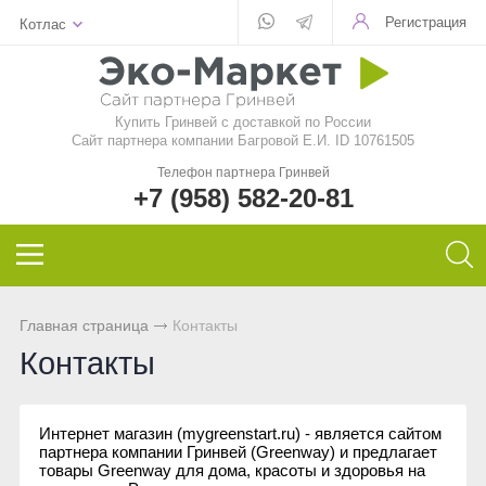
Регистрация
Котлас
Для стекла
Для стирки
Шампунь
Шампуни
БАД
Функциональные чаи
Aquamagic
Купить Гринвей c доставкой по России
Для посуды
Чистящие средства
Кондиционер для волос
Кондиционер для волос
Природный сорбент
Ежедневные чаи
Aquamatic
Сайт партнера компании Багровой Е.И. ID 10761505
Телефон партнера Гринвей
Авто
Швабры
Натуральное мыло
Натуральное мыло
Восстанавливающий гель
Функциональные напитки
Biotrim
+7 (958) 582-20-81
Инволвер
Текстиль
Минеральная косметика
Зубная паста и порошок
Фульвовые кислоты
Чай дыхательный
Sharme
Универсальные салфетки
Для посудомоечной машины
Уходовая косметика
Дезодоранты для тела
Функциональные чаи
Очищающий чай
Sharme-essential
Главная страница
Контакты
Для чистки зубов
Декоративная косметика
Спонжи для зубов
Функциональные напитки
Женский чай
Welllab
Контакты
Для очков
Маски и бустер
Средства женской гигиены
Функциональное питание
Мужской чай
Hemp
Интернет магазин (mygreenstart.ru) - является сайтом
партнера компании Гринвей (Greenway) и предлагает
Для детей
Эфирные масла
Функциональные леденцы
Чай для похудения
Foet
товары Greenway для дома, красоты и здоровья на