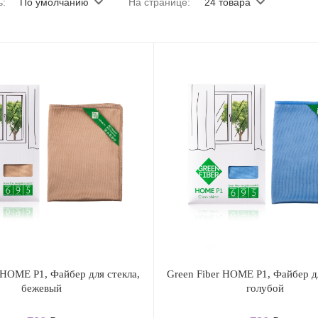
ь:
По умолчанию
На странице:
24 товара
 HOME P1, Файбер для стекла,
Green Fiber HOME P1, Файбер дл
бежевый
голубой