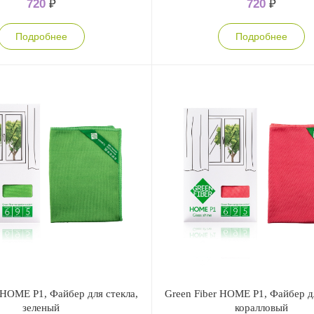
720
₽
720
₽
Подробнее
Подробнее
 HOME P1, Файбер для стекла,
Green Fiber HOME P1, Файбер дл
зеленый
коралловый