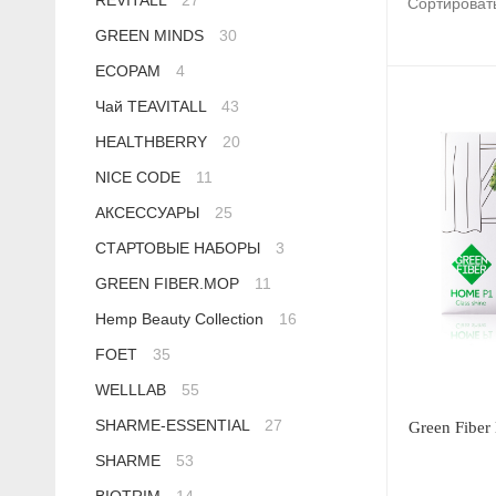
REVITALL
27
Сортироват
Сыворотки
Спрей для носа / полости рта
Чай в пакетиках
Teavitall
GREEN MINDS
30
ECOPAM
4
Текстиль
Эфирные масла
Nice Code
Чай TEAVITALL
43
Детская косметика
Ecopam
HEALTHBERRY
20
NICE CODE
11
Солнцезащитный крем
Balancer
АКСЕССУАРЫ
25
СТАРТОВЫЕ НАБОРЫ
3
Духи
Igen
GREEN FIBER.MOP
11
Revitall
Hemp Beauty Collection
16
FOET
35
Green Fiber
WELLLAB
55
Healthberry
SHARME-ESSENTIAL
27
Green Fiber
SHARME
53
Totty