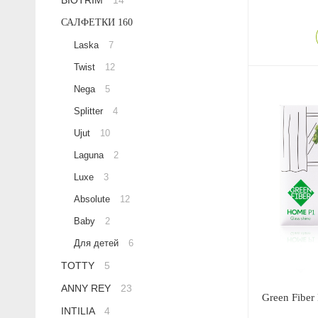
BIOTRIM
14
Anny Rey
САЛФЕТКИ
160
Laska
7
Intilia
Twist
12
Nega
5
Happy Dew
Splitter
4
Enjoy Care
Ujut
10
Laguna
2
Green Minds
Luxe
3
Absolute
12
Baby
2
Для детей
6
TOTTY
5
ANNY REY
23
Green Fiber
INTILIA
4