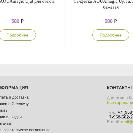
AQUAmagic Ujut для стекла
Салфетка AQUAmagic Ujut для
бежевая
580
₽
580
₽
Подробнее
Подробнее
НФОРМАЦИЯ
КОНТАКТЫ
лата и доставка
Доставка в К
Все города д
знес с Greenway
зывы
Тел.:
+7 (958
ции и скидки
+7-958-582-2
E-mail:
mail@
нтакты
льзовательское соглашение