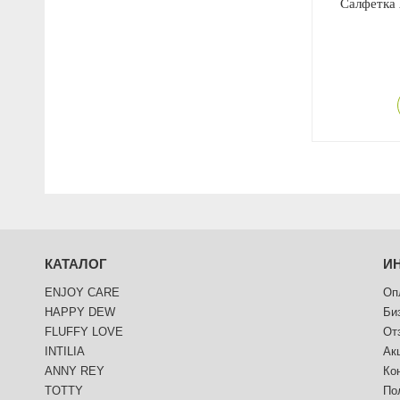
Салфетка 
КАТАЛОГ
И
ENJOY CARE
Оп
HAPPY DEW
Би
FLUFFY LOVE
От
INTILIA
Ак
ANNY REY
Ко
TOTTY
По