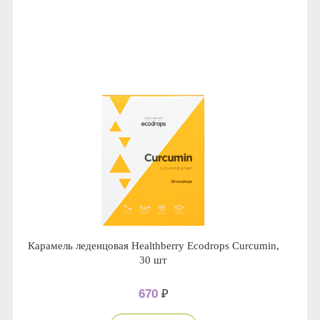
Anny Rey
Intilia
Happy Dew
Enjoy Care
Green Minds
Карамель леденцовая Healthberry Ecodrops Curcumin,
30 шт
670
₽