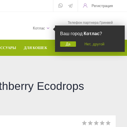
Регистрация
Телефон партнера Гринвей
+7 (958) 582-20-81
Котлас
Ваш город
Котлас
?
Да
Нет, другой
ЕССУАРЫ
ДЛЯ КОШЕК
БРЕНДЫ
hberry Ecodrops