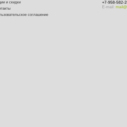
ции и скидки
+7-958-582-2
E-mail:
mail@
нтакты
льзовательское соглашение