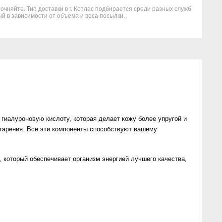
очняйте. Тип доставки в г. Котлас подбирается среди разных служб
й в зависимости от объема и веса посылки.
алуроновую кислоту, которая делает кожу более упругой и
тарения. Все эти компоненты способствуют вашему
 который обеспечивает организм энергией лучшего качества,