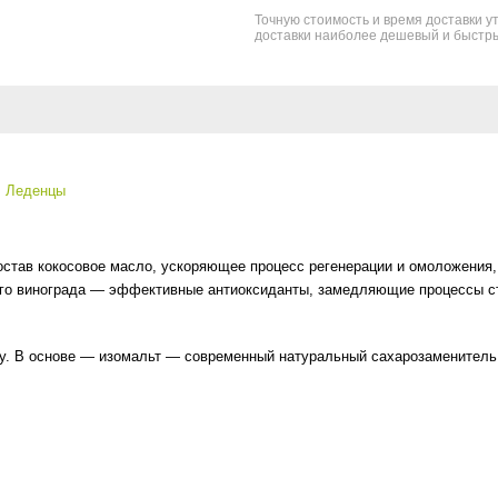
Точную стоимость и время доставки ут
доставки наиболее дешевый и быстры
Леденцы
 кокосовое масло, ускоряющее процесс регенерации и омоложения, ги
сного винограда — эффективные антиоксиданты, замедляющие процессы с
у. В основе — изомальт — современный натуральный сахарозаменитель,