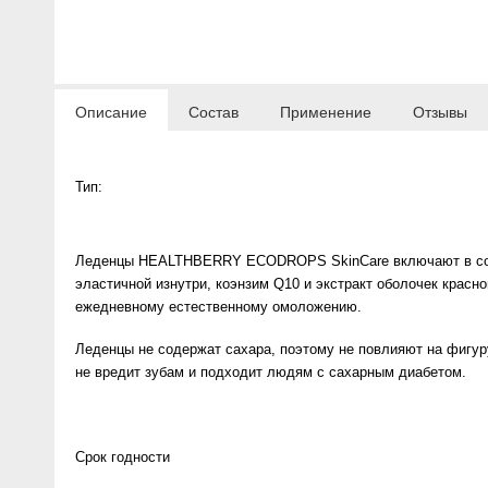
Anny Rey
Intilia
Описание
Состав
Применение
Отзывы
Happy Dew
Тип:
Enjoy Care
Green Minds
Леденцы HEALTHBERRY ECODROPS SkinCare включают в состав
эластичной изнутри, коэнзим Q10 и экстракт оболочек кра
ежедневному естественному омоложению.
Леденцы не содержат сахара, поэтому не повлияют на фигур
не вредит зубам и подходит людям с сахарным диабетом.
Срок годности