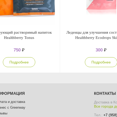
рующий растворимый напиток
Леденцы для улучшения сост
Healthberry Tonus
Healthberry Ecodrops Sk
750
₽
300
₽
Подробнее
Подробнее
НФОРМАЦИЯ
КОНТАКТЫ
лата и доставка
Доставка в К
Все города д
знес с Greenway
зывы
Тел.:
+7 (958