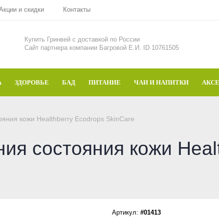
Акции и скидки
Контакты
Купить Гринвей c доставкой по России
Сайт партнера компании Багровой Е.И. ID 10761505
А
ЗДОРОВЬЕ
БАД
ПИТАНИЕ
ЧАИ И НАПИТКИ
АКС
ния кожи Healthberry Ecodrops SkinCare
ия состояния кожи Healt
Артикул:
#01413